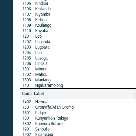
1105
Kindibu
·
1106
Kintandu
·
1107
Kiyombe
·
1108
Kefigna
·
1109
Koulango
·
1110
Koyaka
·
1201
Lobi
·
1202
Luganda
·
1203
Lugbara
·
1204
Luo
·
1205
Lusoga
·
1206
Lingala
·
1301
Moore
X
1302
Mahou
·
1303
Manianga
·
1401
Ngakaramojong
·
burkf
Code
Label
2016b
1402
Nzema
·
1501
Oromiffa/Afan Oromo
·
1601
Pidgin
·
1801
Runyankole Rukiga
·
1802
Runyoro Rutoro
·
1901
Senoufo
·
1902
Sidamigna
·