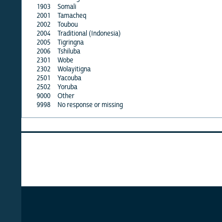
1903
Somali
·
2001
Tamacheq
·
2002
Toubou
·
2004
Traditional (Indonesia)
·
2005
Tigringna
·
2006
Tshiluba
·
2301
Wobe
·
2302
Wolayitigna
·
2501
Yacouba
·
2502
Yoruba
·
9000
Other
X
9998
No response or missing
·