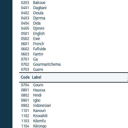
0203
Bakoue
·
0401
Dagbani
·
0402
Dioula
X
0403
Djerma
·
0404
Dida
·
0405
Djimini
·
0501
English
·
0502
Ewe
·
0601
French
X
0602
Fulfulde
X
0603
Fantin
·
0701
Ga
·
0702
Gourmantchema
X
0703
Guere
·
burkf
Code
Label
2016b
0704
Gouro
·
0801
Haussa
·
0802
Hindi
·
0901
Igbo
·
0902
Indonesian
·
1101
Kanouri
·
1102
Kiswahili
·
1103
Kilemfu
·
1104
Kikongo
·