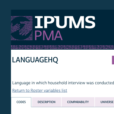
S PMA
PER
HOM
LANGUAGEHQ
Language in which household interview was conducted
Return to Roster variables list
CODES
DESCRIPTION
COMPARABILITY
UNIVERSE