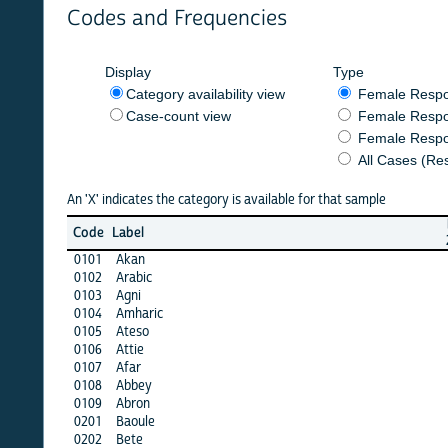
Codes and Frequencies
Display
Type
Category availability view
Female Respondent
Case-count view
Female Respondent
Female Respondents
All Cases (Responde
An 'X' indicates the category is available for that sample
burkf
Code
Label
2016b
0101
Akan
·
0102
Arabic
·
0103
Agni
·
0104
Amharic
·
0105
Ateso
·
0106
Attie
·
0107
Afar
·
0108
Abbey
·
0109
Abron
·
0201
Baoule
·
0202
Bete
·